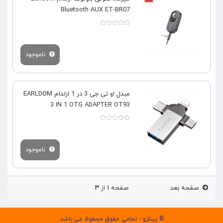
Bluetooth AUX ET-BR07
ناموجود
مبدل او تی جی 3 در 1 ارلدام EARLDOM
3 IN 1 OTG ADAPTER OT93
ناموجود
صفحه بعد
صفحه
۱
از
۳
© پینارو - تمامی حقوق محفوظ می باشد.