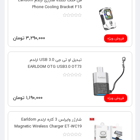
فن خنک کننده شارژی ارلدم Earldom
Phone Cooling Bracket F15
۳,۲۹۰,۰۰۰ تومان
فروش ویژه
تبدیل او تی جی USB 3.0 ارلدم
EARLDOM OTG USB3.0 OT73
۱,۱۹۰,۰۰۰ تومان
فروش ویژه
شارژر وایرلس 3 کاره ارلدم Earldom
Magnetic Wireless Charger ET-WC19