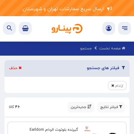
ارسال سریع سفارشات تهران و شهرستان
صفحه نخست
جستجو
فیلتر های جستجو
حذف
ارلدام
فیلتر نتایج
جدیدترین
۴۶
کالا
گیرنده بلوتوث الردام Earldom