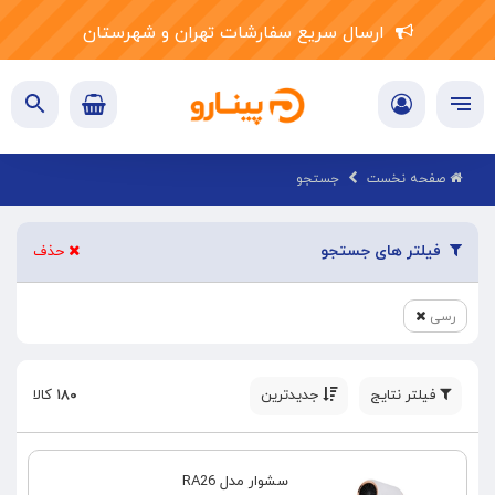
ارسال سریع سفارشات تهران و شهرستان
صفحه نخست
جستجو
فیلتر های جستجو
حذف
رسی
فیلتر نتایج
جدیدترین
۱۸۰
کالا
سشوار مدل RA26