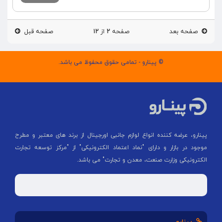
صفحه بعد
صفحه
۲
از
۱۲
صفحه قبل
© پینارو - تمامی حقوق محفوظ می باشد.
پینارو، عرضه کننده انواع لوازم جانبی اورجینال از برند های معتبر و مطرح
موجود در بازار و دارای "نماد اعتماد الکترونیکی" از "مركز توسعه تجارت
الكترونیكی وزارت صنعت، معدن و تجارت" می باشد.