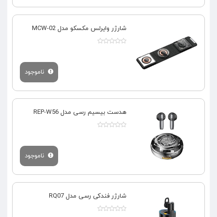
شارژر وایرلس مکسکو مدل MCW-02
ناموجود
هدست بیسیم رسی مدل REP-W56
ناموجود
شارژر فندکی رسی مدل RQ07