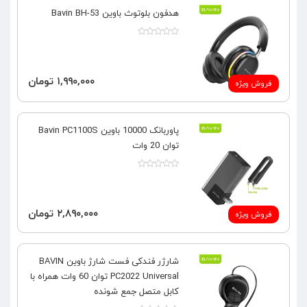
هدفون بلوتوث باوین Bavin BH-53
۱,۹۹۰,۰۰۰ تومان
فروش ویژه
پاوربانک 10000 باوین Bavin PC1100S
توان 20 وات
۲,۸۹۰,۰۰۰ تومان
فروش ویژه
شارژر فندکی فست شارژ باوین BAVIN
PC2022 Universal توان 60 وات همراه با
کابل متصل جمع‌ شونده