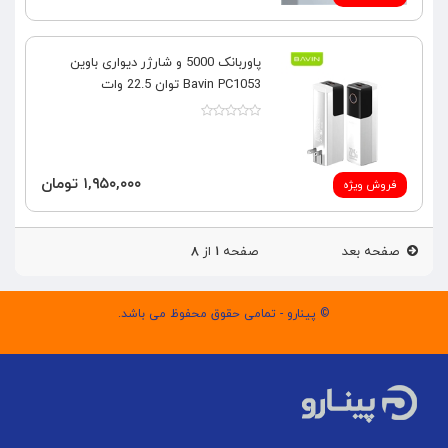
پاوربانک 5000 و شارژر دیواری باوین
Bavin PC1053 توان 22.5 وات
۱,۹۵۰,۰۰۰ تومان
فروش ویژه
صفحه بعد
صفحه
۱
از
۸
© پینارو - تمامی حقوق محفوظ می باشد.