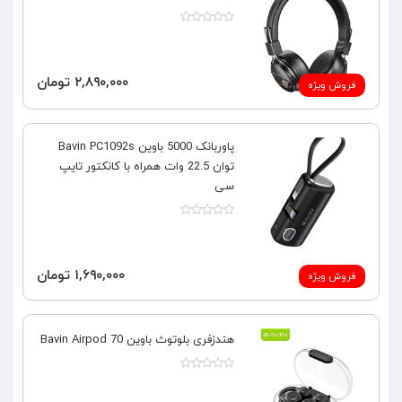
۲,۸۹۰,۰۰۰ تومان
فروش ویژه
پاوربانک 5000 باوین Bavin PC1092s
توان 22.5 وات همراه با کانکتور تایپ
سی
۱,۶۹۰,۰۰۰ تومان
فروش ویژه
هندزفری بلوتوث باوین Bavin Airpod 70