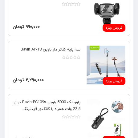
۹۹۰,۰۰۰ تومان
فروش ویژه
سه پایه شاتر دار باوین Bavin AP-18
۲,۲۹۰,۰۰۰ تومان
فروش ویژه
پاوربانک 5000 باوین Bavin PC109s توان
22.5 وات همراه با کانکتور لایتنینگ