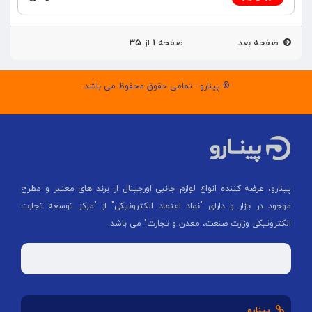
صفحه بعد
صفحه
۱
از
۳۵
© پینارو - تمامی حقوق محفوظ می باشد.
پینارو، عرضه کننده انواع لوازم جانبی اورجینال از برند های معتبر و مطرح
موجود در بازار و دارای "نماد اعتماد الکترونیکی" از "مركز توسعه تجارت
الكترونیكی وزارت صنعت، معدن و تجارت" می باشد.
پینارو