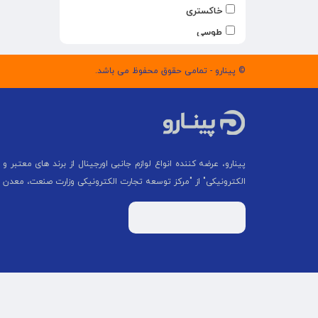
خاکستری
طوسی
بنفش
© پینارو - تمامی حقوق محفوظ می باشد.
سرمه ای تیره
آبی
سرمه ای
سبز آبی
سبز روشن
پینارو، عرضه کننده انواع لوازم جانبی اورجینال از برند های معتبر و م
آبی آسمانی
الکترونیکی" از "مركز توسعه تجارت الكترونیكی وزارت صنعت، معدن 
کرم
سبز نعنایی
سفید طوسی
سفیدنارنجی
سفید سبز
آبی -صورتی