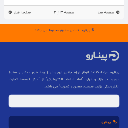
صفحه بعد
صفحه
۳
از
۲
صفحه قبل
© پینارو - تمامی حقوق محفوظ می باشد.
پینارو، عرضه کننده انواع لوازم جانبی اورجینال از برند های معتبر و مطرح
موجود در بازار و دارای "نماد اعتماد الکترونیکی" از "مركز توسعه تجارت
الكترونیكی وزارت صنعت، معدن و تجارت" می باشد.
پینارو