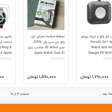
 اپل واچ و ایرپاد پرودو
محافظ صفحه نمایش اپل
پکیج رینگ
Porodo 2in1 A
واچ جی سی پال JCPAL
ساعت اپل 
Watch and Ai
مدل 3D Armor مناسب برای
 Ring &
nd Apple
Apple Watch Size 41
Charger PD-WA
ultra 1,2
۱,۷۹۰,۰۰۰ تومان
۱,۵۹۰,۰۰۰ تومان
,۰۰۰
 بعد
صفحه
۲
از
۱۰