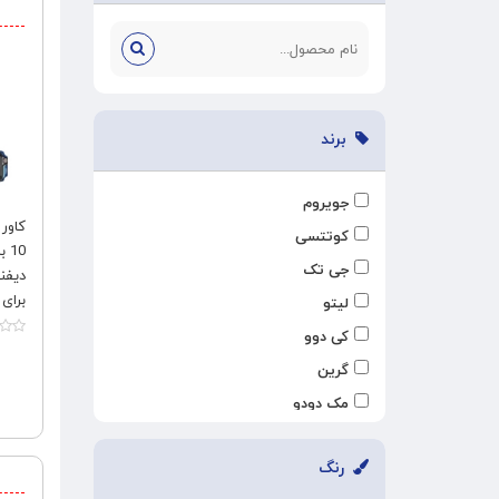
برند
جویروم
کاور
کوتتسی
جی تک
برای سایز
لیتو
کی دوو
گرین
مک دودو
اپیکوی
رنگ
متفرقه