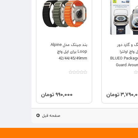
 و گارد دور
بند جیتک مدل Alpine
واچ اولترا
Loop برای اپل واچ
42/44/45/49mm
BLUEO Package
Guard Arou
watch 
۳,۷۹۰ تومان
۹۹۰,۰۰۰ تومان
صفحه قبل