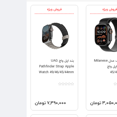
فروش ویژه
فروش ویژه
بند جیتک مدل Milanese
بند اپل واچ UAG
 اپل واچ
Pathfinder Strap Apple
Watch 49/46/45/44mm
45/
۳,۰۵۰ تومان
۷,۳۹۰,۰۰۰ تومان