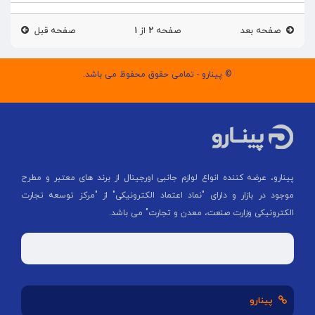
صفحه بعد
صفحه
۲
از
۱
صفحه قبل
© پینارو - تمامی حقوق محفوظ می باشد.
پینارو، عرضه کننده انواع لوازم جانبی اورجینال از برند های معتبر و مطرح
موجود در بازار و دارای "نماد اعتماد الکترونیکی" از "مركز توسعه تجارت
الكترونیكی وزارت صنعت، معدن و تجارت" می باشد.
پینارو