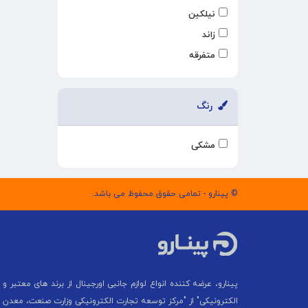
نیلکین
زاند
متفرقه
رنگ
مشکی
© پینارو - تمامی حقوق محفوظ می باشد.
پینارو، عرضه کننده انواع لوازم جانبی اورجینال از برند های معتبر و م
الکترونیکی" از "مركز توسعه تجارت الكترونیكی وزارت صنعت، معدن 