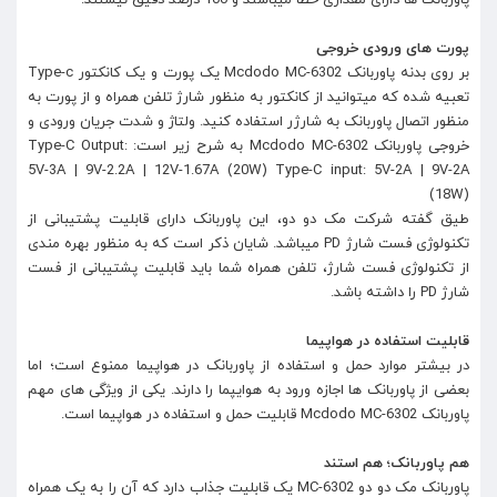
پاوربانک ها دارای مقداری خطا میباشند و 100 درصد دقیق نیستند.
پورت های ورودی خروجی
بر روی بدنه پاوربانک Mcdodo MC-6302 یک پورت و یک کانکتور Type-c
تعبیه شده که میتوانید از کانکتور به منظور شارژ تلفن همراه و از پورت به
منظور اتصال پاوربانک به شارژر استفاده کنید. ولتاژ و شدت جریان ورودی و
خروجی پاوربانک Mcdodo MC-6302 به شرح زیر است: Type-C Output:
5V-3A | 9V-2.2A | 12V-1.67A (20W) Type-C input: 5V-2A | 9V-2A
(18W)
طیق گفته شرکت مک دو دو، این پاوربانک دارای قابلیت پشتیبانی از
تکنولوژی فست شارژ PD میباشد. شایان ذکر است که به منظور بهره مندی
از تکنولوژی فست شارژ، تلفن همراه شما باید قابلیت پشتیبانی از فست
شارژ PD را داشته باشد.
قابلیت استفاده در هواپیما
در بیشتر موارد حمل و استفاده از پاوربانک در هواپیما ممنوع است؛ اما
بعضی از پاوربانک ها اجازه ورود به هوایپما را دارند. یکی از ویژگی های مهم
پاوربانک Mcdodo MC-6302 قابلیت حمل و استفاده در هواپیما است.
هم پاوربانک؛ هم استند
پاوربانک مک دو دو MC-6302 یک قابلیت جذاب دارد که آن را به یک همراه