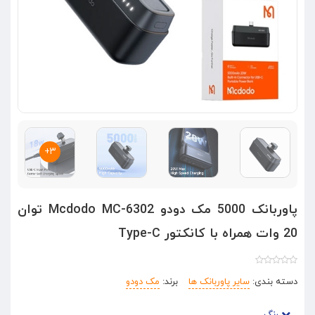
۳+
پاوربانک 5000 مک دودو Mcdodo MC-6302 توان
20 وات همراه با کانکتور Type-C
دسته بندی:
سایر پاوربانک ها
برند:
مک دودو