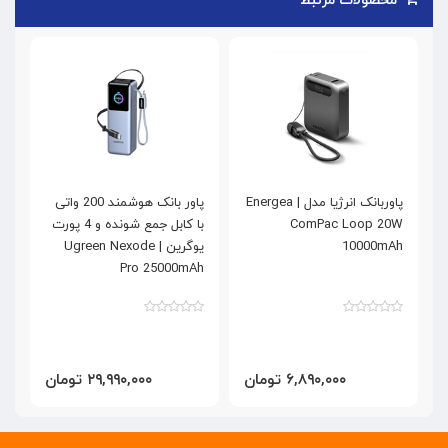
محصولات مرتبط
پاوربانک انرژیا مدل | Energea
پاور بانک هوشمند 200 واتی
ComPac Loop 20W
با کابل جمع شونده و 4 پورت
k
10000mAh
یوگرین | Ugreen Nexode
K
Pro 25000mAh
۶,۸۹۰,۰۰۰ تومان
۲۹,۹۹۰,۰۰۰ تومان