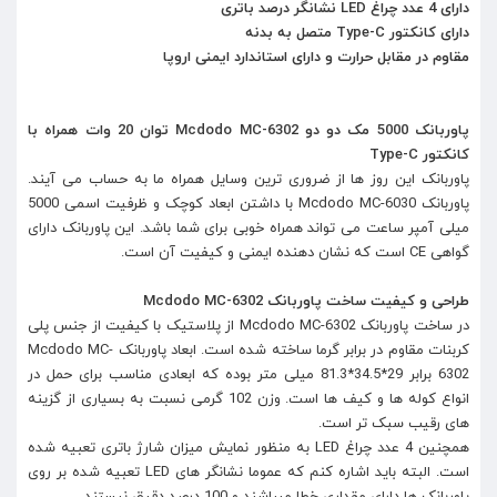
دارای 4 عدد چراغ LED نشانگر درصد باتری
دارای کانکتور Type-C متصل به بدنه
مقاوم در مقابل حرارت و دارای استاندارد ایمنی اروپا
پاوربانک 5000 مک دو دو Mcdodo MC-6302 توان 20 وات همراه با
کانکتور Type-C
پاوربانک این روز ها از ضروری ترین وسایل همراه ما به حساب می آیند.
پاوربانک Mcdodo MC-6030 با داشتن ابعاد کوچک و ظرفیت اسمی 5000
میلی آمپر ساعت می تواند همراه خوبی برای شما باشد. این پاوربانک دارای
گواهی CE است که نشان دهنده ایمنی و کیفیت آن است.
طراحی و کیفیت ساخت پاوربانک Mcdodo MC-6302
در ساخت پاوربانک Mcdodo MC-6302 از پلاستیک با کیفیت از جنس پلی
کربنات مقاوم در برابر گرما ساخته شده است. ابعاد پاوربانک Mcdodo MC-
6302 برابر 29*34.5*81.3 میلی متر بوده که ابعادی مناسب برای حمل در
انواع کوله‌ ها و کیف‌ ها است. وزن 102 گرمی نسبت به بسیاری از گزینه‌
های رقیب سبک ‌‎تر است.
همچنین 4 عدد چراغ LED به منظور نمایش میزان شارژ باتری تعبیه شده
است. البته باید اشاره کنم که عموما نشانگر های LED تعبیه شده بر روی