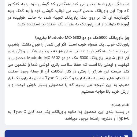
همیشگی برای شما تبدیل می‌ کند. هنگامی که گوشی خود را به کانکتور
Type-C این پاوربانک متصل کنید، می ‌توانید گوشی خود را به کمک پایه
نگهدارنده ای که بر روی بدنه پاوربانک تعبیه شده به حالت خوابیده در
آورده تا بتوانید از این پاوربانک به عنوان یک استند نیز استفاده کنید.
چرا پاوربانک 5000مک دو دو Mcdodo MC-6302 بخریم؟
پاوربانک خوب، یک همراه خوب است. اگر این شعار را قبول داشته باشیم،
می‌ بایست در هنگام خرید تناسبی میان هزینه خرید پاوربانک و ویژگی‌ های
آن قائل شویم. پاوربانک 5000 مک دو دو Mcdodo MC-6302 محصولی با
کیفیت و ایمنی بالا است که حفظ سلامت باتری گوشی شما را تضمین می
‌کند. قیمت این شارژر را وقتی در کنار امکانات آن از جمله وجود استند،
استاندارد های ایمنی اتحادیه اروپا و کانکتور Type-C متصل به پاوربانک قرار
دهیم، به این نتیجه می ‌رسیم که با محصولی بسیار خوش‌ قیمت و با
ارزش خرید بالا مواجه هستیم.
اقلام همراه
در بسته بندی این محصول به علاوه پاوربانک، یک عدد کابل Type-C به
Type-C و دفترچه راهنما موجود میباشد.