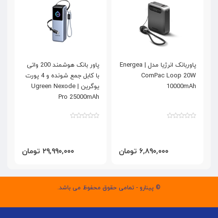
پاوربانک انرژیا مدل | Energea
پاور بانک هوشمند 200 واتی
ComPac Loop 20W
با کابل جمع شونده و 4 پورت
k
10000mAh
یوگرین | Ugreen Nexode
K
Pro 25000mAh
۶,۸۹۰,۰۰۰ تومان
۲۹,۹۹۰,۰۰۰ تومان
© پینارو - تمامی حقوق محفوظ می باشد.