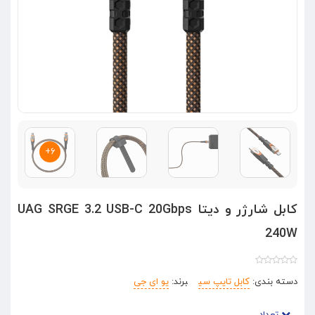
۶+
کابل شارژر و دیتا UAG SRGE 3.2 USB-C 20Gbps
240W
دسته بندی:
کابل تایپ سی
برند:
یو ای جی