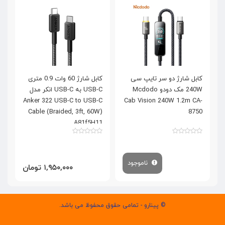
کابل شارژ دو سر تایپ سی
کابل شارژ 60 وات 0.9 متری
240W مک دودو Mcdodo
USB-C به USB-C انکر مدل
0
Anker 322 USB-C to USB-C
Cab Vision 240W 1.2m CA-
Cable (Braided, 3ft, 60W)
8750
A81f5H11
ناموجود
۱,۹۵۰,۰۰۰ تومان
© پینارو - تمامی حقوق محفوظ می باشد.