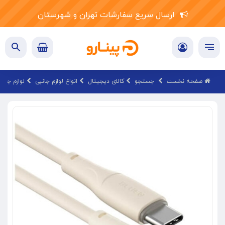
ارسال سریع سفارشات تهران و شهرستان
صفحه نخست
جستجو
کالای دیجیتال
انواع لوازم جانبی
لوازم جانب