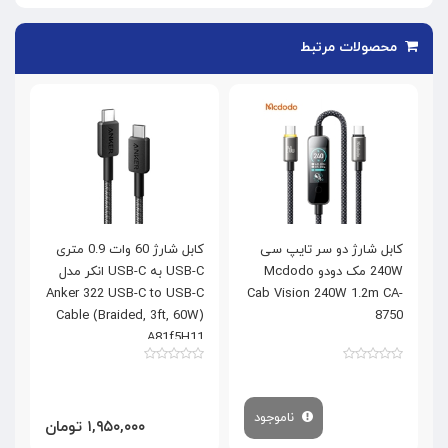
محصولات مرتبط
کابل شارژ دو سر تایپ سی
کابل شارژ 60 وات 0.9 متری
240W مک دودو Mcdodo
USB-C به USB-C انکر مدل
0
Anker 322 USB-C to USB-C
Cab Vision 240W 1.2m CA-
Cable (Braided, 3ft, 60W)
8750
A81f5H11
ناموجود
۱,۹۵۰,۰۰۰ تومان