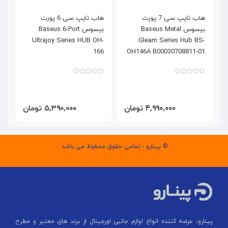
هاب تایپ سی 7 پورت
هاب تایپ سی 6 پورت
ک
بیسوس Baseus Metal
بیسوس Baseus 6-Port
پر
Ultrajoy Series HUB OH-
Gleam Series Hub BS-
166
OH146A B00030708811-01
۴,۹۹۰,۰۰۰ تومان
۵,۳۹۰,۰۰۰ تومان
© پینارو - تمامی حقوق محفوظ می باشد.
پینارو، عرضه کننده انواع لوازم جانبی اورجینال از برند های معتبر و مطرح