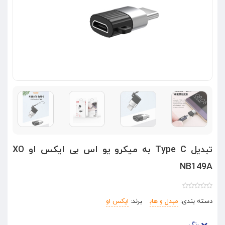
تبدیل Type C به میکرو یو اس بی ایکس او XO
NB149A
دسته بندی:
مبدل و هاب
برند:
ایکس او